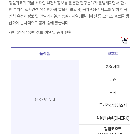
정밀의료의 핵심 소재인 유전체정보를 활용한 연구분야가 활발해지면서 한국
인 특이적 질환관련 유전인자의 효율적 발굴 및 국가경쟁력 제고를 위해 한국
인칩 유전체정보 및 전염기서열․엑솜염기서열․메틸레이션 등 오믹스 정보를 생
산하여 순차적으로 공개 중에 있습니다.
한국인칩 유전체정보 생산 및 공개 현황
플랫폼
코호트
지역사회
농촌
도시
한국인칩 v1.1
국민건강영양조사
심혈관질환(CMERC)
질환코호트