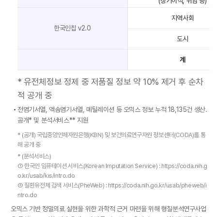
(장기이식, 위암 등)
지역사회
한국인칩 v2.0
도시
계
* 유전체정보 정제 중 저품질 정보 약 10% 제거 후 순차
적 공개 중
전염기서열, 엑솜염기서열, 메틸레이션 등 오믹스 정보 누적 18,135건 생산․
공개* 및 분석서비스** 지원
* (공개) 국립중앙인체자원은행(KBN) 및 보건의료연구자원 정보센터(CODA)를 통
해 공개 중
* (분석서비스)
① 한국인 임퓨테이션 서비스(Korean Imputation Service) : https://coda.nih.g
o.kr/usab/kis/intro.do
② 질환유전체 검색 서비스(PheWeb) : https://coda.nih.go.kr/usab/pheweb/i
ntro.do
오믹스 기반 정밀의료 실현을 위한 과학적 근거 마련을 위해 형질분석연구사업