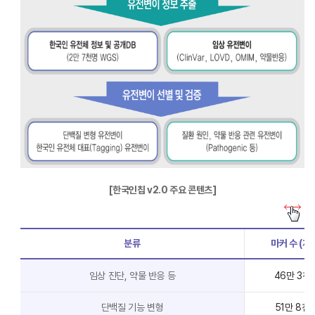
[한국인칩 v2.0 주요 콘텐츠]
분류
마커 수 (개)
임상 진단, 약물 반응 등
46만 3천
단백질 기능 변형
51만 8천