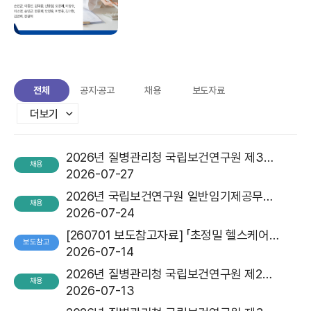
er ischemic stroke patients
with mild VCI: a five-year pro
spective cohort study
전체
공지·공고
채용
보도자료
더보기
2026년 질병관리청 국립보건연구원 제3차 청년인턴 채용 최종합격자 공고
채용
2026-07-27
2026년 국립보건연구원 일반임기제공무원(공업7급_산업안전) 경력경쟁채용 공고
채용
2026-07-24
[260701 보도참고자료] 「초정밀 헬스케어 인공지능 연구개발 중장기 로드맵 2035」 수립
보도참고
2026-07-14
2026년 질병관리청 국립보건연구원 제2기 기간제근로자(연구원) 제2차 채용공고 최종합격자 발표
채용
2026-07-13