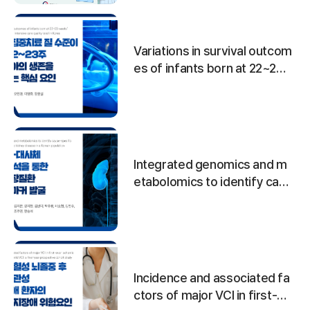
Variations in survival outcom
es of infants born at 22~23
weeks' gestation by neonat
al intensive care quality level
in Korea
Integrated genomics and m
etabolomics to identify caus
e-specific biomarkers for c
hronic kidney disease in a Ko
rean population
Incidence and associated fa
ctors of major VCI in first-ev