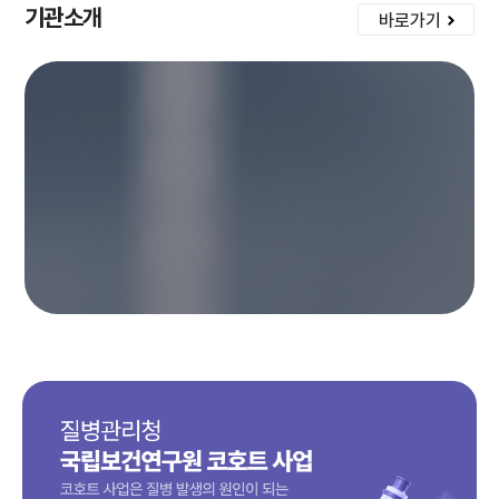
기관소개
바로가기
국
립
보
건
연
구
원
홍
보
동
영
상
재
생
하
기