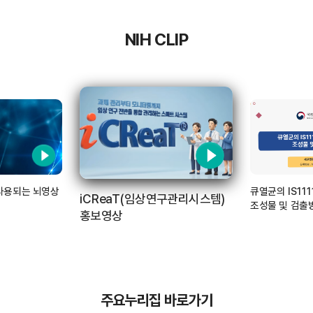
NIH CLIP
사용되는 뇌영상
큐열균의 IS11
iCReaT(임상연구관리시스템)
조성물 및 검출
홍보영상
주요누리집 바로가기