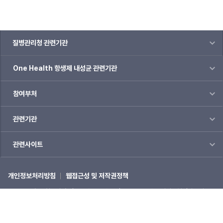
질병관리청 관련기관
One Health 항생제 내성균 관련기관
참여부처
관련기관
관련사이트
개인정보처리방침
웹접근성 및 저작권정책
(28159) 충북 청주시 흥덕구 오송읍 오송생명2로 187 오송보건의료행정타운내
질병관리청
☎1339
COPYRIGHTⓒ 2022 질병관리청 ALL RIGHTS RESERVED.