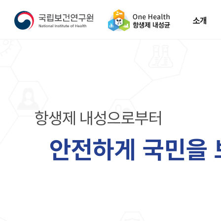
소개
소개
One
Health
AMR
항
생
제
내
성
으
로
부
터
안
전
하
게
국
민
을