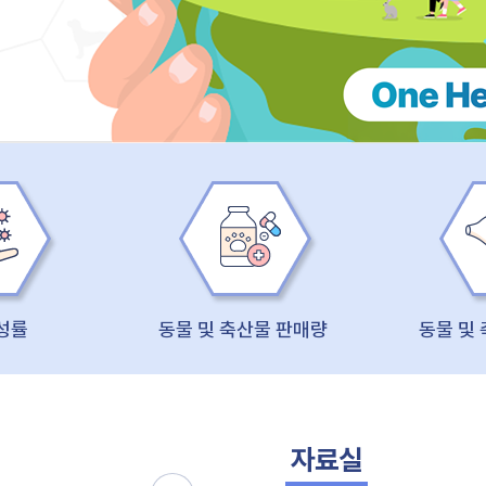
성률
동물 및 축산물 판매량
동물 및
자료실