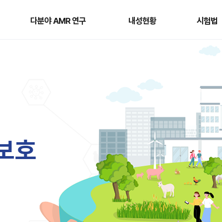
다분야
내성현황
시험법
AMR
다분야 AMR 연구
내성현황
시험법
연구
보
호