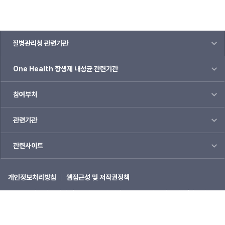
질병관리청 관련기관
One Health 항생제 내성균 관련기관
참여부처
관련기관
관련사이트
개인정보처리방침
웹접근성 및 저작권정책
(28159) 충북 청주시 흥덕구 오송읍 오송생명2로 187 오송보건의료행정타운내
질병관리청
☎1339
COPYRIGHTⓒ 2022 질병관리청 ALL RIGHTS RESERVED.