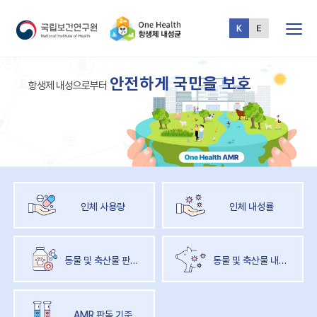
전체메뉴
One
안
전
하
게
국
민
을
보
호
Health
항
생
제
내
성
으
로
부
터
AMR
인체 사용량
인체 내성률
동물 및 축산물 판매량
동물 및 축산물 내성률
AMR 판독 기준