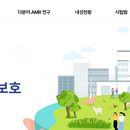
다분야
내성현황
시험법
AMR
다분야 AMR 연구
내성현황
시험법
연구
보
호