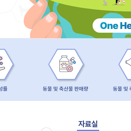
성률
동물 및 축산물 판매량
동물 및
자료실