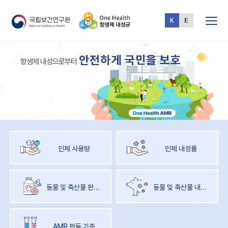
전체메뉴
One
안
전
하
게
국
민
을
보
호
Health
항
생
제
내
성
으
로
부
터
AMR
인체 사용량
인체 내성률
동물 및 축산물 판매량
동물 및 축산물 내성률
AMR 판독 기준