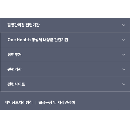
질병관리청 관련기관
One Health 항생제 내성균 관련기관
참여부처
관련기관
관련사이트
개인정보처리방침
웹접근성 및 저작권정책
(28159) 충북 청주시 흥덕구 오송읍 오송생명2로 187 오송보건의료행정타운내
질병관리청
☎1339
COPYRIGHTⓒ 2022 질병관리청 ALL RIGHTS RESERVED.