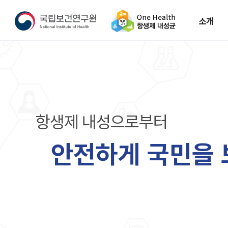
소개
소개
One
Health
AMR
항
생
제
내
성
으
로
부
터
안
전
하
게
국
민
을