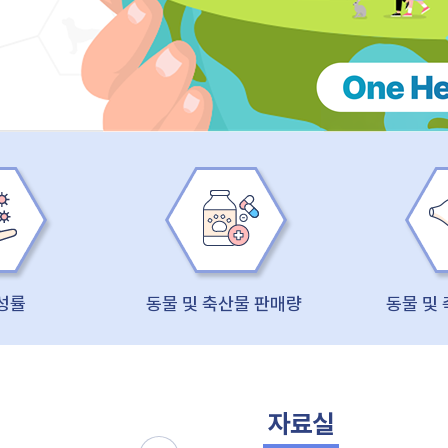
성률
동물 및 축산물 판매량
동물 및
자료실