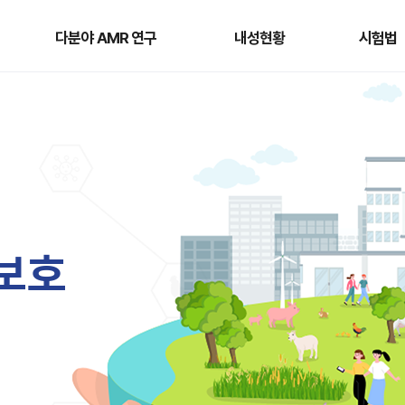
다분야
내성현황
시험법
AMR
다분야 AMR 연구
내성현황
시험법
연구
보
호