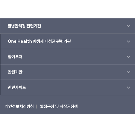
질병관리청 관련기관
One Health 항생제 내성균 관련기관
참여부처
관련기관
관련사이트
개인정보처리방침
웹접근성 및 저작권정책
(28159) 충북 청주시 흥덕구 오송읍 오송생명2로 187 오송보건의료행정타운내
질병관리청
☎1339
COPYRIGHTⓒ 2022 질병관리청 ALL RIGHTS RESERVED.