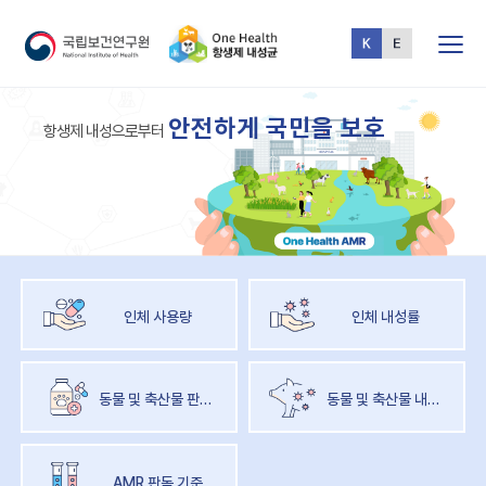
전체메뉴
One
안
전
하
게
국
민
을
보
호
Health
항
생
제
내
성
으
로
부
터
AMR
인체 사용량
인체 내성률
동물 및 축산물 판매량
동물 및 축산물 내성률
AMR 판독 기준