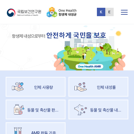
전체메뉴
One
안
전
하
게
국
민
을
보
호
Health
항
생
제
내
성
으
로
부
터
AMR
인체 사용량
인체 내성률
동물 및 축산물 판매량
동물 및 축산물 내성률
AMR 판독 기준