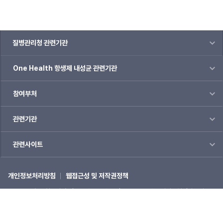
질병관리청 관련기관
One Health 항생제 내성균 관련기관
참여부처
관련기관
관련사이트
개인정보처리방침
웹접근성 및 저작권정책
(28159) 충북 청주시 흥덕구 오송읍 오송생명2로 187 오송보건의료행정타운내
질병관리청
☎1339
COPYRIGHTⓒ 2022 질병관리청 ALL RIGHTS RESERVED.