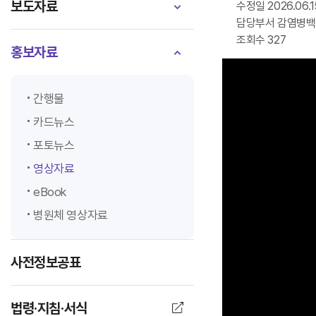
보도자료
수정일 2026.06.1
담당부서 감염병
조회수 327
홍보자료
간행물
카드뉴스
포토뉴스
영상자료
eBook
병원체 영상자료
사전정보공표
법령·지침·서식