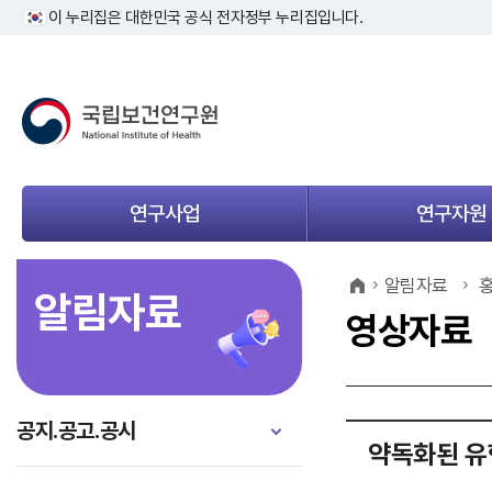
이 누리집은 대한민국 공식 전자정부 누리집입니다.
연구사업
연구자원
메
메
뉴
뉴
열
열
알림자료
알림자료
기
기
영상자료
공지.공고.공시
약독화된 유