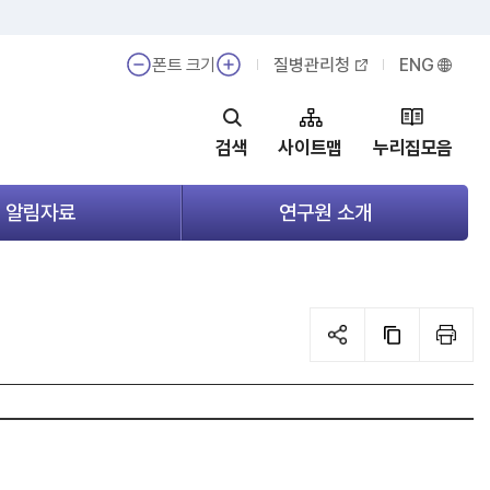
폰트 크기
질병관리청
ENG
검색
사이트맵
누리집모음
알림자료
연구원 소개
메
메
뉴
뉴
열
열
기
기