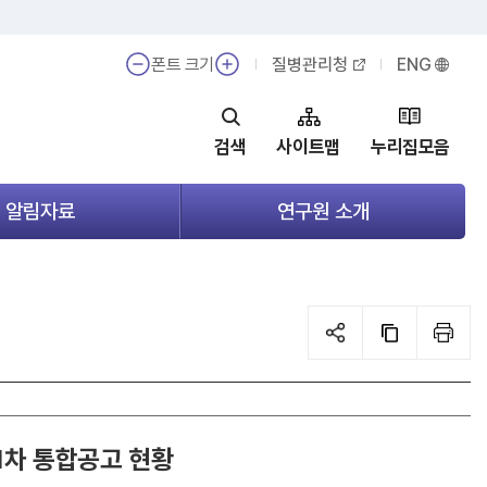
폰트 크기
질병관리청
ENG
검색
사이트맵
누리집모음
알림자료
연구원 소개
메
메
뉴
뉴
열
열
기
기
1차 통합공고 현황