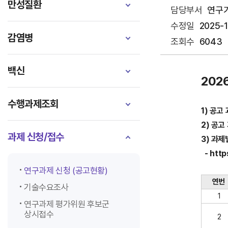
만성질환
담당부서
연구
수정일
2025-
감염병
조회수
6043
백신
202
수행과제조회
1) 공고 
2) 공고 
과제 신청/접수
3) 과제
- htt
연구과제 신청 (공고현황)
연번
기술수요조사
1
연구과제 평가위원 후보군
상시접수
2